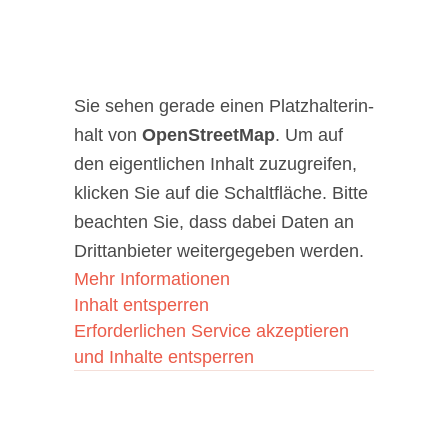
Sie sehen gera­de einen Platz­hal­ter­in­
halt von
Open­Street­Map
. Um auf
den eigent­li­chen Inhalt zuzu­grei­fen,
kli­cken Sie auf die Schalt­flä­che. Bit­te
beach­ten Sie, dass dabei Daten an
Dritt­an­bie­ter wei­ter­ge­ge­ben wer­den.
Mehr Infor­ma­tio­nen
Inhalt ent­sper­ren
Erfor­der­li­chen Ser­vice akzep­tie­ren
und Inhal­te ent­sper­ren