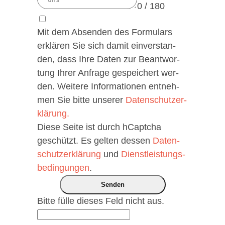
0 / 180
Mit dem Absen­den des For­mu­lars
erklä­ren Sie sich damit ein­ver­stan­
den, dass Ihre Daten zur Beant­wor­
tung Ihrer Anfra­ge gespei­chert wer­
den. Wei­te­re Infor­ma­tio­nen ent­neh­
men Sie bit­te unse­rer
Daten­schutz­er­
klä­rung.
Die­se Sei­te ist durch hCaptcha
geschützt. Es gel­ten des­sen
Daten­
schutz­er­klä­rung
und
Dienst­leis­tungs­
be­din­gun­gen
.
Senden
Bit­te fül­le die­ses Feld nicht aus.