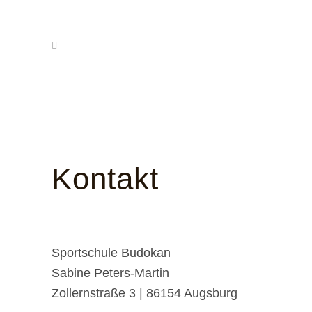
Kon­takt
Sport­schu­le Budo­kan
Sabi­ne Peters-Mar­tin
Zol­lern­stra­ße 3 | 86154 Augs­burg